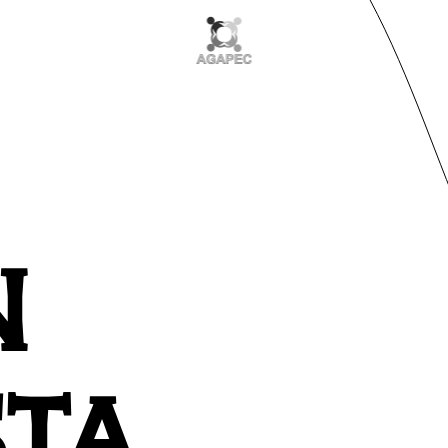
N
STA