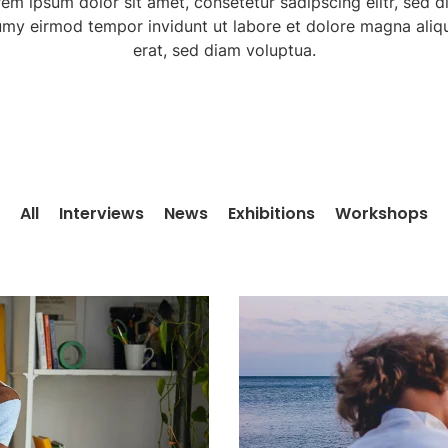
em ipsum dolor sit amet, consetetur sadipscing elitr, sed 
my eirmod tempor invidunt ut labore et dolore magna ali
erat, sed diam voluptua.
All
Interviews
News
Exhibitions
Workshops