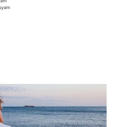
diam
quyam