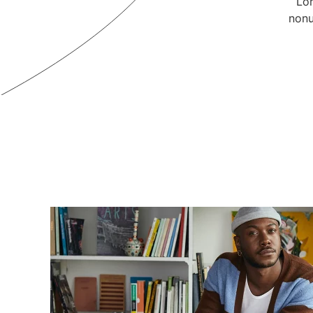
Lor
nonu